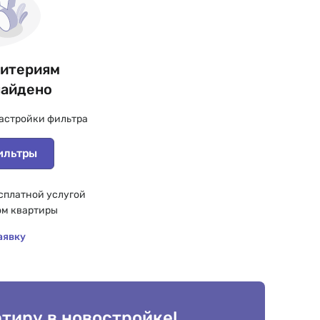
ритериям
найдено
астройки фильтра
ильтры
сплатной услугой
ом квартиры
аявку
тиру в новостройке!