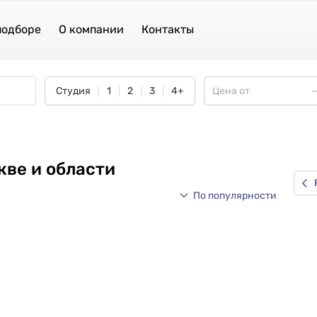
подборе
О компании
Контакты
Студия
1
2
3
4+
кве и области
По популярности