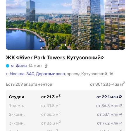
ЖК «River Park Towers Кутузовский»
м. Фили
14 мин.
г. Москва
,
ЗАО,
Дорогомилово,
проезд Кутузовский
,
16
2
Есть
209 апартаментов
от 801 283 ₽ за м
2
Студии
от 21.3 м
от 29.1 млн ₽
2
1-комн.
от 41.8 м
от 36.3 млн ₽
2
2-комн.
от 56.5 м
от 53.1 млн ₽
2
3-комн.
от 83.3 м
от 77.2 млн ₽
2