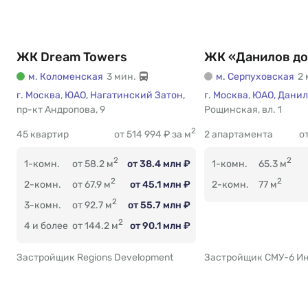
ЖК Dream Towers
ЖК «Данилов д
м. Коломенская
3 мин.
м. Серпуховская
2 
г. Москва
,
ЮАО,
Нагатинский Затон,
г. Москва
,
ЮАО,
Данил
пр-кт Андропова
Есть
,
9
Рощинская
Есть
,
вл. 1
2
45 квартир
от 514 994 ₽ за м
2 апартамента
о
2
2
1-комн.
от 58.2 м
от 38.4 млн ₽
1-комн.
65.3 м
2
2
2-комн.
от 67.9 м
от 45.1 млн ₽
2-комн.
77 м
2
3-комн.
от 92.7 м
от 55.7 млн ₽
2
4 и более
от 144.2 м
от 90.1 млн ₽
Застройщик Regions Development
Застройщик СМУ-6 И