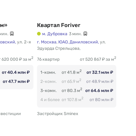
ом»
Квартал Foriver
мин.
м. Дубровка
3 мин.
овский,
ул. 2-я
г. Москва
,
ЮАО,
Даниловский,
ул.
Эдуарда Стрельцова
Есть
,
2
2
т 620 000 ₽ за м
76 квартир
от 520 867 ₽ за м
2
от 40.4 млн ₽
1-комн.
от 41.8 м
от 32.1 млн ₽
2
от 47.7 млн ₽
2-комн.
от 65.9 м
от 48.9 млн ₽
2
3-комн.
от 80.3 м
от 64.6 млн ₽
2
4 и более
от 107.8 м
от 80 млн ₽
нвестиции
Застройщик Sminex