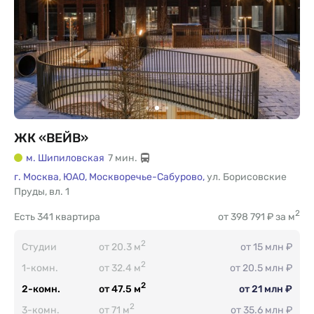
ЖК «ВЕЙВ»
м. Шипиловская
7 мин.
г. Москва
,
ЮАО,
Москворечье-Сабурово,
ул. Борисовские
Пруды
,
вл. 1
2
Есть
341 квартира
от 398 791 ₽ за м
2
Студии
от 20.3 м
от 15 млн ₽
2
1-комн.
от 32.4 м
от 20.5 млн ₽
2
2-комн.
от 47.5 м
от 21 млн ₽
2
3-комн.
от 71 м
от 35.6 млн ₽