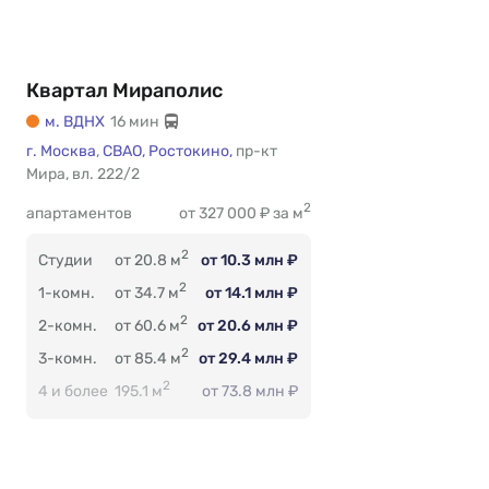
Квартал Мираполис
м. ВДНХ
16 мин
Есть
г. Москва
,
СВАО,
Ростокино,
пр-кт
Мира
365
,
вл. 222/2
2
апартаментов
от 327 000 ₽ за м
2
Студии
от 20.8 м
от 10.3 млн ₽
2
1-комн.
от 34.7 м
от 14.1 млн ₽
2
2-комн.
от 60.6 м
от 20.6 млн ₽
2
3-комн.
от 85.4 м
от 29.4 млн ₽
2
4 и более
195.1 м
от 73.8 млн ₽