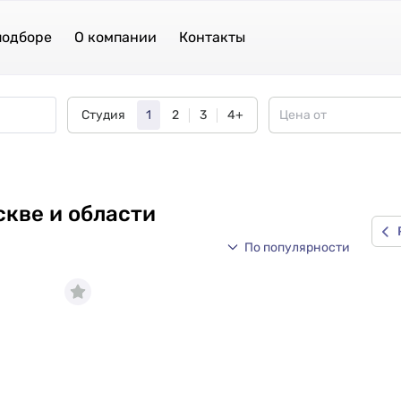
подборе
О компании
Контакты
Студия
1
2
3
4+
кве и области
По популярности