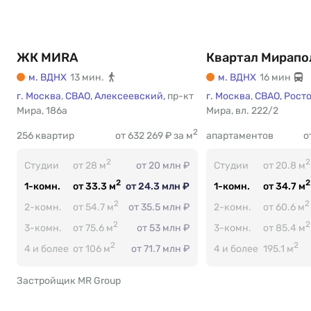
ЖК МИRА
Квартал Мирапо
м. ВДНХ
13 мин.
м. ВДНХ
16 мин
Есть
г. Москва
,
СВАО,
Алексеевский,
пр-кт
г. Москва
,
СВАО,
Рост
Мира
Есть
,
186а
Мира
365
,
вл. 222/2
2
256 квартир
от 632 269 ₽ за м
апартаментов
о
2
2
Студии
от 28 м
от 20 млн ₽
Студии
от 20.8 м
2
2
1-комн.
от 33.3 м
от 24.3 млн ₽
1-комн.
от 34.7 м
2
2
2-комн.
от 54.7 м
от 35.5 млн ₽
2-комн.
от 60.6 м
2
2
3-комн.
от 75.6 м
от 53 млн ₽
3-комн.
от 85.4 м
2
2
4 и более
от 106 м
от 71.7 млн ₽
4 и более
195.1 м
Застройщик MR Group