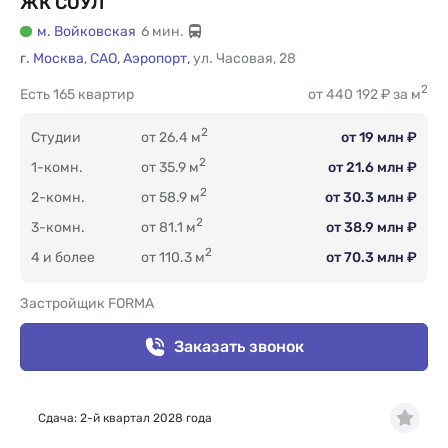
ЖК СОУЛ
м. Войковская
6 мин.
г. Москва
,
САО,
Аэропорт,
ул. Часовая
,
28
2
Есть
165 квартир
от 440 192 ₽ за м
2
Студии
от 26.4 м
от 19 млн ₽
2
1-комн.
от 35.9 м
от 21.6 млн ₽
2
2-комн.
от 58.9 м
от 30.3 млн ₽
2
3-комн.
от 81.1 м
от 38.9 млн ₽
2
4 и более
от 110.3 м
от 70.3 млн ₽
Застройщик FORMA
Заказать звонок
Сдача: 2-й квартал 2028 года