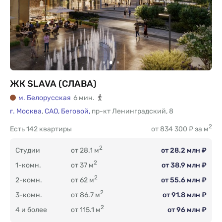
ЖК SLAVA (СЛАВА)
м. Белорусская
6 мин.
г. Москва
,
САО,
Беговой,
пр-кт Ленинградский
,
8
2
Есть
142 квартиры
от 834 300 ₽ за м
2
Студии
от 28.1 м
от 28.2 млн ₽
2
1-комн.
от 37 м
от 38.9 млн ₽
2
2-комн.
от 62 м
от 55.6 млн ₽
2
3-комн.
от 86.7 м
от 91.8 млн ₽
2
4 и более
от 115.1 м
от 96 млн ₽