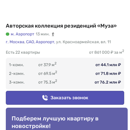
Авторская коллекция резиденций «Муза»
м. Аэропорт
13 мин.
г. Москва
,
САО,
Аэропорт,
ул. Красноармейская
,
вл. 11
2
Есть
22 квартиры
от 861 000 ₽ за м
2
1-комн.
от 37.9 м
от 44.1 млн ₽
2
2-комн.
от 69.5 м
от 71.8 млн ₽
2
3-комн.
от 75.3 м
от 76.2 млн ₽
Заказать звонок
Подберем лучшую квартиру в
новостройке!