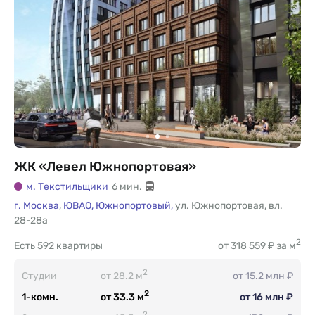
ЖК «Левел Южнопортовая»
м. Текстильщики
6 мин.
г. Москва
,
ЮВАО,
Южнопортовый,
ул. Южнопортовая
,
вл.
28-28а
2
Есть
592 квартиры
от 318 559 ₽ за м
2
Студии
от 28.2 м
от 15.2 млн ₽
2
1-комн.
от 33.3 м
от 16 млн ₽
2