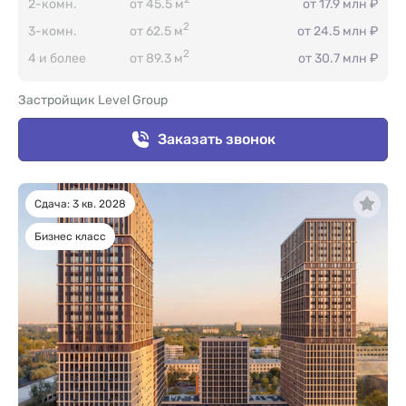
2-комн.
от 45.5 м
от 17.9 млн ₽
2
3-комн.
от 62.5 м
от 24.5 млн ₽
2
4 и более
от 89.3 м
от 30.7 млн ₽
Застройщик Level Group
Заказать звонок
Сдача: 3 кв. 2028
Бизнес класс