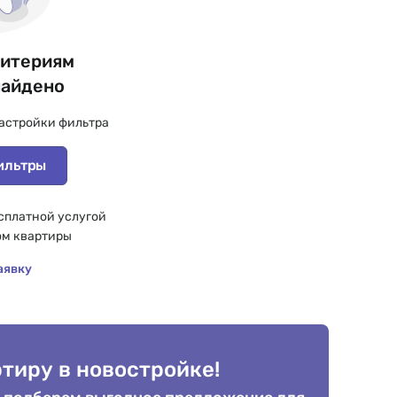
ритериям
найдено
астройки фильтра
ильтры
сплатной услугой
ом квартиры
аявку
тиру в новостройке!