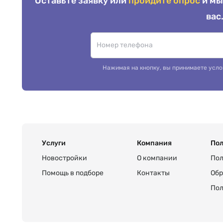
Оставьте заявку или
пройдите опрос
и мы
вас
Нажимая на кнопку, вы принимаете усло
Услуги
Компания
Пол
Новостройки
О компании
Пол
Помощь в подборе
Контакты
Обр
Пол