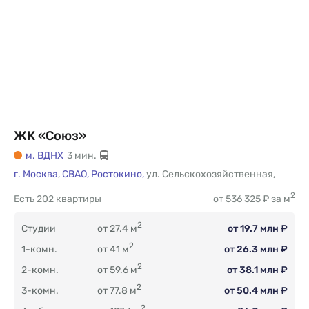
ЖК «Союз»
м. ВДНХ
3 мин.
г. Москва
,
СВАО,
Ростокино,
ул. Сельскохозяйственная
,
2
Есть
202 квартиры
от 536 325 ₽ за м
2
Студии
от 27.4 м
от 19.7 млн ₽
2
1-комн.
от 41 м
от 26.3 млн ₽
2
2-комн.
от 59.6 м
от 38.1 млн ₽
2
3-комн.
от 77.8 м
от 50.4 млн ₽
2