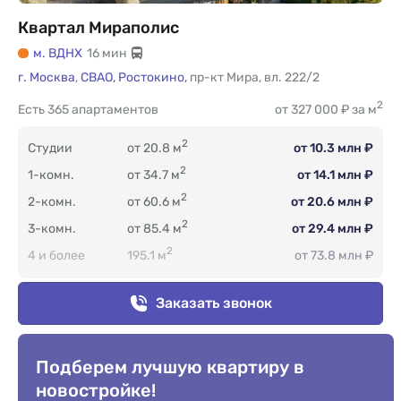
Квартал Мираполис
м. ВДНХ
16 мин
г. Москва
,
СВАО,
Ростокино,
пр-кт Мира
,
вл. 222/2
2
Есть
365 апартаментов
от 327 000 ₽ за м
2
Студии
от 20.8 м
от 10.3 млн ₽
2
1-комн.
от 34.7 м
от 14.1 млн ₽
2
2-комн.
от 60.6 м
от 20.6 млн ₽
2
3-комн.
от 85.4 м
от 29.4 млн ₽
2
4 и более
195.1 м
от 73.8 млн ₽
Заказать звонок
Подберем лучшую квартиру в
новостройке!