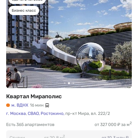
Бизнес класс
Квартал Мираполис
м. ВДНХ
16 мин
г. Москва
,
СВАО,
Ростокино,
пр-кт Мира
,
вл. 222/2
2
Есть
365 апартаментов
от 327 000 ₽ за м
2
Студии
от 20.8 м
от 10.3 млн ₽