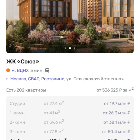
ЖК «Союз»
м. ВДНХ
3 мин.
г. Москва
,
СВАО,
Ростокино,
ул. Сельскохозяйственная
,
2
Есть
202 квартиры
от 536 325 ₽ за м
2
Студии
от 27.4 м
от 19.7 млн ₽
2
1-комн.
от 41 м
от 26.3 млн ₽
2
2-комн.
от 59.6 м
от 38.1 млн ₽
2
3-комн.
от 77.8 м
от 50.4 млн ₽
2