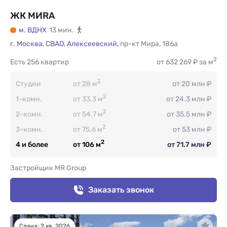
ЖК МИRА
м. ВДНХ
13 мин.
г. Москва
,
СВАО,
Алексеевский,
пр-кт Мира
,
186а
2
Есть
256 квартир
от 632 269 ₽ за м
2
Студии
от 28 м
от 20 млн ₽
2
1-комн.
от 33.3 м
от 24.3 млн ₽
2
2-комн.
от 54.7 м
от 35.5 млн ₽
2
3-комн.
от 75.6 м
от 53 млн ₽
2
4 и более
от 106 м
от 71.7 млн ₽
Застройщик MR Group
Заказать звонок
Сдача: 2 кв. 2026