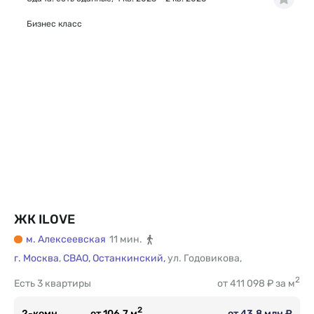
Бизнес класс
ЖК ILOVE
м. Алексеевская
11 мин.
г. Москва
,
СВАО,
Останкинский,
ул. Годовикова
,
2
Есть
3 квартиры
от 411 098 ₽ за м
2
2-комн.
от 106.7 м
от 43.8 млн ₽