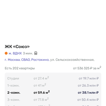
ЖК «Союз»
м. ВДНХ
3 мин.
г. Москва
,
СВАО,
Ростокино,
ул. Сельскохозяйственная
,
2
Есть
202 квартиры
от 536 325 ₽ за м
2
Студии
от 27.4 м
от 19.7 млн ₽
2
1-комн.
от 41 м
от 26.3 млн ₽
2
2-комн.
от 59.6 м
от 38.1 млн ₽
2
3-комн.
от 77.8 м
от 50.4 млн ₽
2