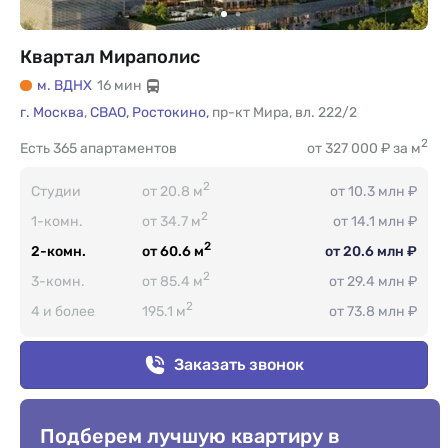
Квартал Мираполис
м. ВДНХ
16 мин
г. Москва
,
СВАО,
Ростокино,
пр-кт Мира
,
вл. 222/2
2
Есть
365 апартаментов
от 327 000 ₽ за м
2
Студии
от 20.8 м
от 10.3 млн ₽
2
1-комн.
от 34.7 м
от 14.1 млн ₽
2
2-комн.
от 60.6 м
от 20.6 млн ₽
2
3-комн.
от 85.4 м
от 29.4 млн ₽
2
4 и более
195.1 м
от 73.8 млн ₽
Заказать звонок
Подберем лучшую квартиру в