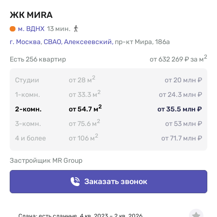
ЖК МИRА
м. ВДНХ
13 мин.
г. Москва
,
СВАО,
Алексеевский,
пр-кт Мира
,
186а
2
Есть
256 квартир
от 632 269 ₽ за м
2
Студии
от 28 м
от 20 млн ₽
2
1-комн.
от 33.3 м
от 24.3 млн ₽
2
2-комн.
от 54.7 м
от 35.5 млн ₽
2
3-комн.
от 75.6 м
от 53 млн ₽
2
4 и более
от 106 м
от 71.7 млн ₽
Застройщик MR Group
Заказать звонок
Сдача: есть сданные, 4 кв. 2023 – 2 кв. 2026