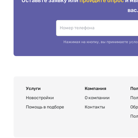
Оставьте заявку или
пройдите опрос
и мы
вас
Нажимая на кнопку, вы принимаете усло
Услуги
Компания
Пол
Новостройки
О компании
Пол
Помощь в подборе
Контакты
Обр
Пол