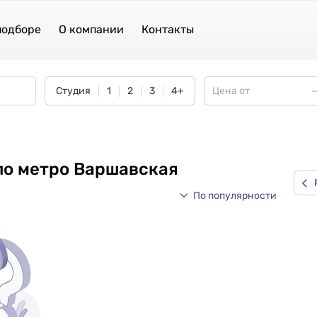
подборе
О компании
Контакты
Студия
1
2
3
4+
ло метро Варшавская
По популярности