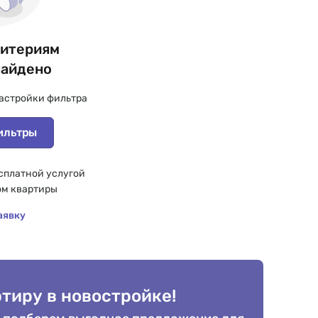
ритериям
найдено
астройки фильтра
ильтры
сплатной услугой
ом квартиры
аявку
тиру в новостройке!