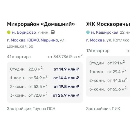
Микрорайон «Домашний»
ЖК Москворечь
м. Борисово
7 мин.
м. Каширская
22 м
г. Москва
,
ЮВАО,
Марьино,
ул.
г. Москва
Есть
,
ул. Котляк
Донецкая
Есть
,
30
176 квартир
о
2
41 квартира
от 343 736 ₽ за м
2
Студии
от 19.1 м
2
Студии
22.8 м
от 14.9 млн ₽
2
1-комн.
от 29.4 м
2
1-комн.
от 34.9 м
от 14.4 млн ₽
2
2-комн.
от 44.5 м
2
2-комн.
от 52.5 м
от 19.8 млн ₽
2
3-комн.
от 65.6 м
2
3-комн.
от 72.8 м
от 26.9 млн ₽
Застройщик Группа ПСН
Застройщик ПИК