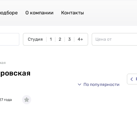
подборе
О компании
Контакты
Студия
1
2
3
4+
кая
ировская
По популярности
27 года