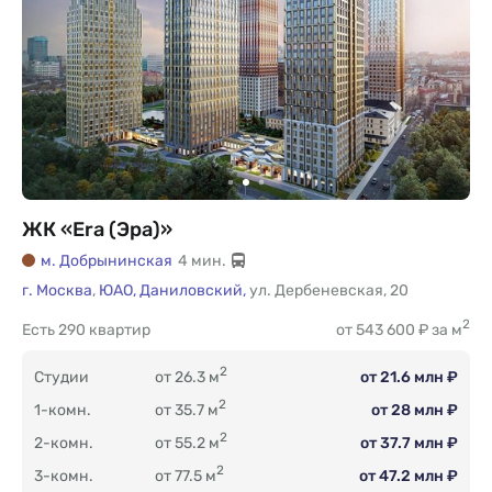
ЖК «Era (Эра)»
м. Добрынинская
4 мин.
г. Москва
,
ЮАО,
Даниловский,
ул. Дербеневская
,
20
2
Есть
290 квартир
от 543 600 ₽ за м
2
Студии
от 26.3 м
от 21.6 млн ₽
2
1-комн.
от 35.7 м
от 28 млн ₽
2
2-комн.
от 55.2 м
от 37.7 млн ₽
2
3-комн.
от 77.5 м
от 47.2 млн ₽