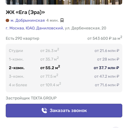
ЖК «Era (Эра)»
м. Добрынинская
4 мин.
г. Москва
,
ЮАО,
Даниловский,
ул. Дербеневская
,
20
2
Есть
290 квартир
от 543 600 ₽ за м
2
Студии
от 26.3 м
от 21.6 млн ₽
2
1-комн.
от 35.7 м
от 28 млн ₽
2
2-комн.
от 55.2 м
от 37.7 млн ₽
2
3-комн.
от 77.5 м
от 47.2 млн ₽
2
4 и более
от 109.4 м
от 71.6 млн ₽
Застройщик TEKTA GROUP
Заказать звонок