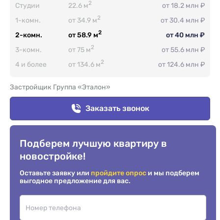
2
Студии
22.6 м
от 18.2 млн ₽
2
1-комн.
от 34.9 м
от 30.4 млн ₽
2
2-комн.
от 58.9 м
от 40 млн ₽
2
3-комн.
от 75 м
от 55.6 млн ₽
2
4 и более
от 134.6 м
от 124.6 млн ₽
Застройщик Группа «Эталон»
Заказать звонок
Подберем лучшую квартиру в
новостройке!
Оставьте заявку или
пройдите опрос
и мы подберем
выгодное предложение для вас.