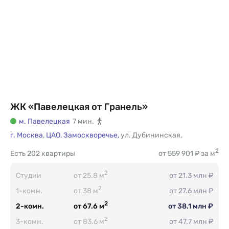
ЖК «Павелецкая от Гранель»
м. Павелецкая
7 мин.
г. Москва
,
ЦАО,
Замоскворечье,
ул. Дубининская
,
2
Есть
202 квартиры
от 559 901 ₽ за м
2
Студии
от 25.8 м
от 21.3 млн ₽
2
1-комн.
от 38 м
от 27.6 млн ₽
2
2-комн.
от 67.6 м
от 38.1 млн ₽
2
3-комн.
от 83.6 м
от 47.7 млн ₽