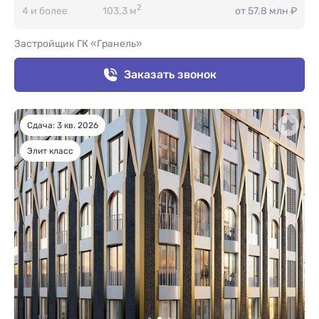
2
4 и более
103.3 м
от 57.8 млн ₽
Застройщик ГК «Гранель»
Заказать звонок
Сдача: 3 кв. 2026
Элит класс