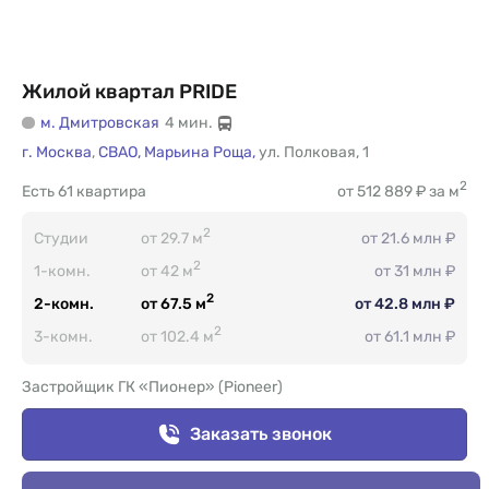
Жилой квартал PRIDE
м. Дмитровская
4 мин.
г. Москва
,
СВАО,
Марьина Роща,
ул. Полковая
,
1
2
Есть
61 квартира
от 512 889 ₽ за м
2
Студии
от 29.7 м
от 21.6 млн ₽
2
1-комн.
от 42 м
от 31 млн ₽
2
2-комн.
от 67.5 м
от 42.8 млн ₽
2
3-комн.
от 102.4 м
от 61.1 млн ₽
Застройщик ГК «Пионер» (Pioneer)
Заказать звонок