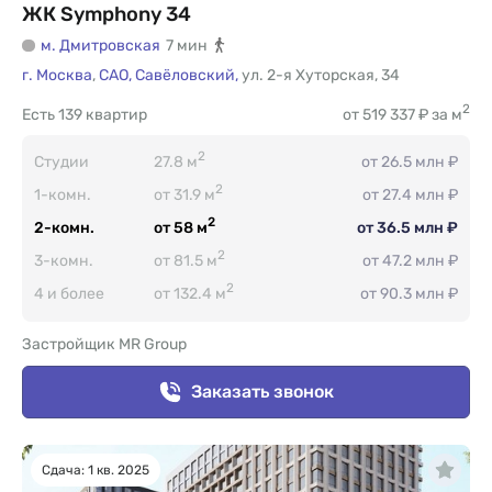
ЖК Symphony 34
м. Дмитровская
7 мин
г. Москва
,
САО,
Савёловский,
ул. 2-я Хуторская
,
34
2
Есть
139 квартир
от 519 337 ₽ за м
2
Студии
27.8 м
от 26.5 млн ₽
2
1-комн.
от 31.9 м
от 27.4 млн ₽
2
2-комн.
от 58 м
от 36.5 млн ₽
2
3-комн.
от 81.5 м
от 47.2 млн ₽
2
4 и более
от 132.4 м
от 90.3 млн ₽
Застройщик MR Group
Заказать звонок
Сдача: 1 кв. 2025