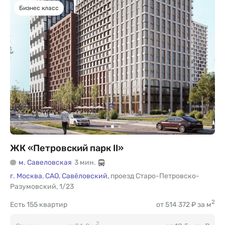
Бизнес класс
ЖК «Петровский парк II»
м. Савеловская
3 мин.
г. Москва
,
САО,
Савёловский,
проезд Старо-Петровско-
Разумовский
,
1/23
2
Есть
155 квартир
от 514 372 ₽ за м
2