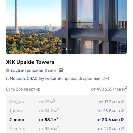
ЖК Upside Towers
м. Дмитровская
2 мин.
г. Москва
,
СВАО,
Бутырский,
проезд Огородный
,
2-4
2
Есть
236 квартир
от 458 235 ₽ за м
2
Студии
от 23 м
от 17.3 млн ₽
2
1-комн.
от 34.2 м
от 23.5 млн ₽
2
2-комн.
от 58.1 м
от 30.6 млн ₽
2
3-комн.
от 85.6 м
от 41.2 млн ₽