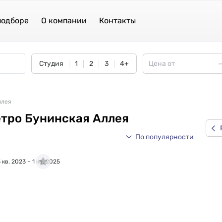
подборе
О компании
Контакты
Студия
1
2
3
4+
ллея
етро Бунинская Аллея
По популярности
кв. 2023 – 1 кв. 2025