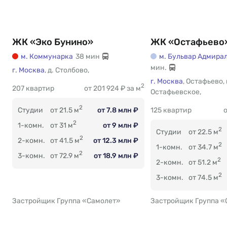
ЖК «Эко Бунино»
ЖК «Остафьево
м. Коммунарка
38 мин
м. Бульвар Адмира
мин.
г. Москва
Есть
,
д. Столбово
,
г. Москва
,
Остафьево
,
2
207 квартир
от 201 924 ₽ за м
Остафьевское
Есть
,
2
125 квартир
о
Студии
от 21.5 м
от 7.8 млн ₽
2
1-комн.
от 31 м
от 9 млн ₽
2
Студии
от 22.5 м
2
2-комн.
от 41.5 м
от 12.3 млн ₽
2
1-комн.
от 34.7 м
2
3-комн.
от 72.9 м
от 18.9 млн ₽
2
2-комн.
от 51.2 м
2
3-комн.
от 74.5 м
Застройщик Группа «Самолет»
Застройщик Группа «