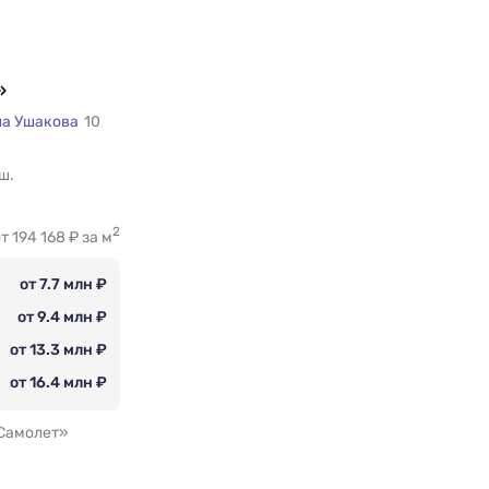
»
ла Ушакова
10
ш.
2
т 194 168 ₽ за м
от 7.7 млн ₽
от 9.4 млн ₽
от 13.3 млн ₽
от 16.4 млн ₽
Самолет»