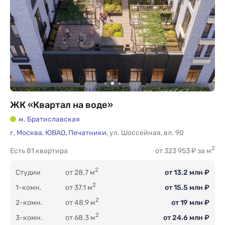
ЖК «Квартал на воде»
м. Братиславская
г. Москва
,
ЮВАО,
Печатники,
ул. Шоссейная
,
вл. 90
2
Есть
81 квартира
от 323 953 ₽ за м
2
Студии
от 28.7 м
от 13.2 млн ₽
2
1-комн.
от 37.1 м
от 15.5 млн ₽
2
2-комн.
от 48.9 м
от 19 млн ₽
2
3-комн.
от 68.3 м
от 24.6 млн ₽