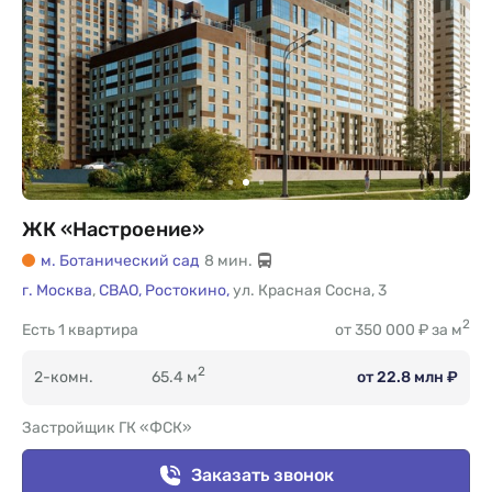
ЖК «Настроение»
м. Ботанический сад
8 мин.
г. Москва
,
СВАО,
Ростокино,
ул. Красная Сосна
,
3
2
Есть
1 квартира
от 350 000 ₽ за м
2
2-комн.
65.4 м
от 22.8 млн ₽
Застройщик ГК «ФСК»
Заказать звонок