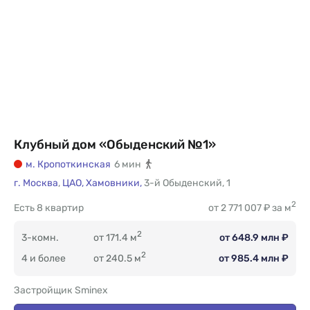
Клубный дом «Обыденский №1»
м. Кропоткинская
6 мин
г. Москва
,
ЦАО,
Хамовники,
3-й Обыденский
,
1
2
Есть
8 квартир
от 2 771 007 ₽ за м
2
3-комн.
от 171.4 м
от 648.9 млн ₽
2
4 и более
от 240.5 м
от 985.4 млн ₽
Застройщик Sminex