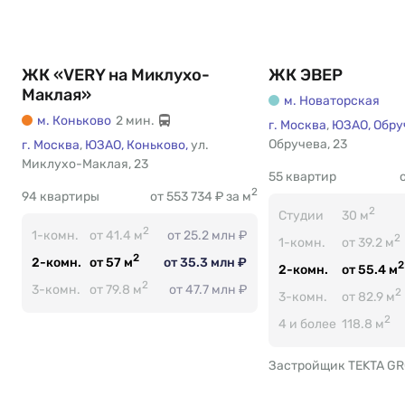
ЖК «VERY на Миклухо-
ЖК ЭВЕР
Маклая»
м. Новаторская
м. Коньково
2 мин.
г. Москва
,
ЮЗАО,
Обру
Обручева
Есть
,
23
г. Москва
,
ЮЗАО,
Коньково,
ул.
Миклухо-Маклая
Есть
,
23
55 квартир
2
94 квартиры
от 553 734 ₽ за м
2
Студии
30 м
2
1-комн.
от 41.4 м
от 25.2 млн ₽
2
1-комн.
от 39.2 м
2
2-комн.
от 57 м
от 35.3 млн ₽
2
2-комн.
от 55.4 м
2
3-комн.
от 79.8 м
от 47.7 млн ₽
2
3-комн.
от 82.9 м
2
4 и более
118.8 м
Застройщик TEKTA G