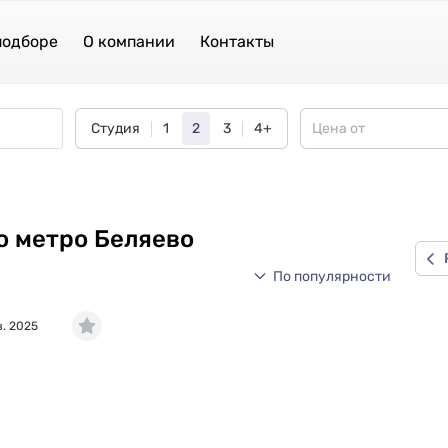
подборе
О компании
Контакты
Студия
1
2
3
4+
о метро Беляево
По популярности
в. 2025