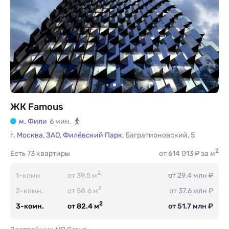
ЖК Famous
м. Фили
6 мин.
г. Москва
,
ЗАО,
Филёвский Парк,
Багратионовский
,
5
2
Есть
73 квартиры
от 614 013 ₽ за м
2
1-комн.
от 39.5 м
от 29.4 млн ₽
2
2-комн.
от 58.6 м
от 37.6 млн ₽
2
3-комн.
от 82.4 м
от 51.7 млн ₽