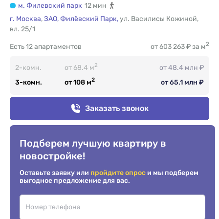
м. Филевский парк
12 мин
г. Москва
,
ЗАО,
Филёвский Парк,
ул. Василисы Кожиной
,
вл. 25/1
2
Есть
12 апартаментов
от 603 263 ₽ за м
2
2-комн.
от 68.4 м
от 48.4 млн ₽
2
3-комн.
от 108 м
от 65.1 млн ₽
Заказать звонок
Подберем лучшую квартиру в
новостройке!
Оставьте заявку или
пройдите опрос
и мы подберем
выгодное предложение для вас.