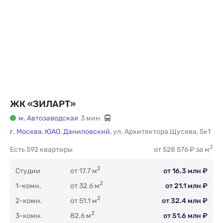
ЖК «ЗИЛАРТ»
м. Автозаводская
3 мин.
г. Москва
,
ЮАО,
Даниловский,
ул. Архитектора Щусева
,
5к1
2
Есть
592 квартиры
от 528 576 ₽ за м
2
Студии
от 17.7 м
от 16.3 млн ₽
2
1-комн.
от 32.6 м
от 21.1 млн ₽
2
2-комн.
от 51.1 м
от 32.4 млн ₽
2
3-комн.
82.6 м
от 51.6 млн ₽