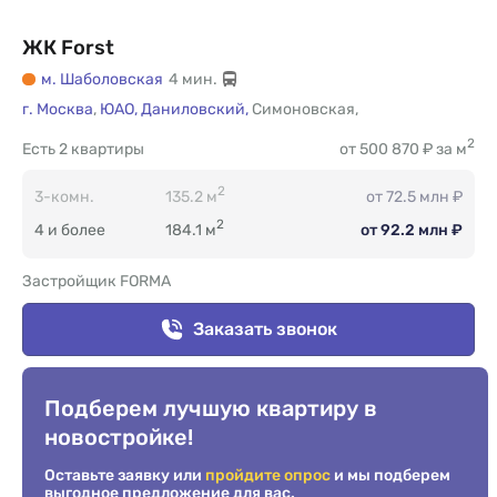
ЖК Forst
м. Шаболовская
4 мин.
г. Москва
,
ЮАО,
Даниловский,
Симоновская
,
2
Есть
2 квартиры
от 500 870 ₽ за м
2
3-комн.
135.2 м
от 72.5 млн ₽
2
4 и более
184.1 м
от 92.2 млн ₽
Застройщик FORMA
Заказать звонок
Подберем лучшую квартиру в
новостройке!
Оставьте заявку или
пройдите опрос
и мы подберем
выгодное предложение для вас.