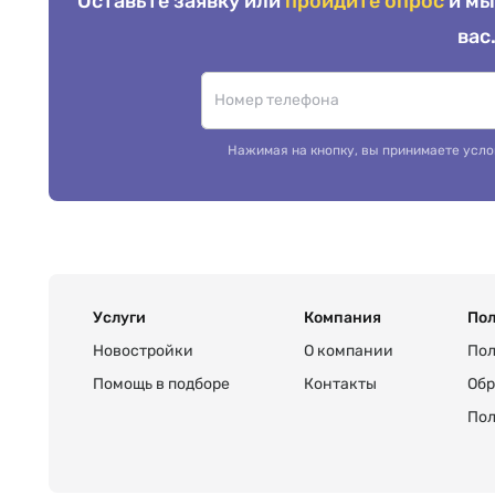
Оставьте заявку или
пройдите опрос
и мы
вас
Нажимая на кнопку, вы принимаете усло
Услуги
Компания
Пол
Новостройки
О компании
Пол
Помощь в подборе
Контакты
Обр
Пол