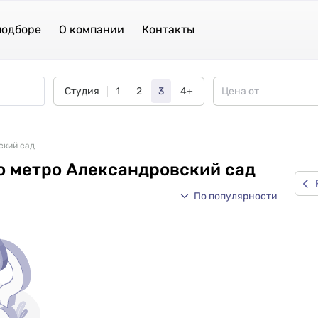
подборе
О компании
Контакты
Студия
1
2
3
4+
ский сад
о метро Александровский сад
По популярности