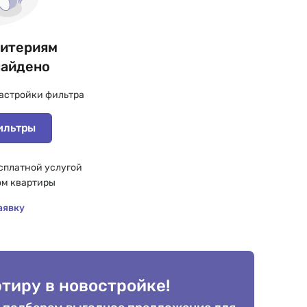
ритериям
найдено
астройки фильтра
ильтры
сплатной услугой
ом квартиры
аявку
тиру в новостройке!