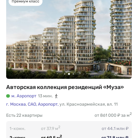
Премиум класс
Авторская коллекция резиденций «Муза»
м. Аэропорт
13 мин.
г. Москва
,
САО,
Аэропорт,
ул. Красноармейская
,
вл. 11
2
Есть
22 квартиры
от 861 000 ₽ за м
2
1-комн.
от 37.9 м
от 44.1 млн ₽
2
2-комн.
от 69.5 м
от 71.8 млн ₽