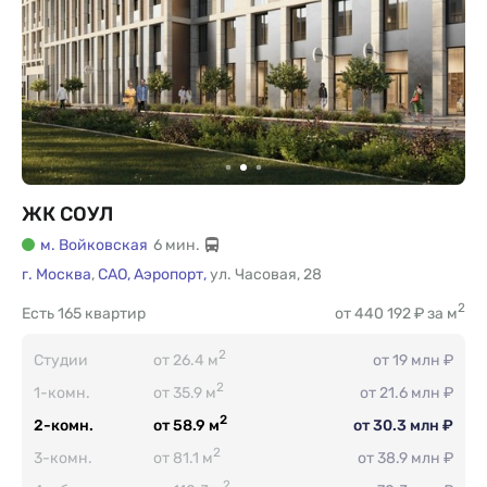
ЖК СОУЛ
м. Войковская
6 мин.
г. Москва
,
САО,
Аэропорт,
ул. Часовая
,
28
2
Есть
165 квартир
от 440 192 ₽ за м
2
Студии
от 26.4 м
от 19 млн ₽
2
1-комн.
от 35.9 м
от 21.6 млн ₽
2
2-комн.
от 58.9 м
от 30.3 млн ₽
2
3-комн.
от 81.1 м
от 38.9 млн ₽
2