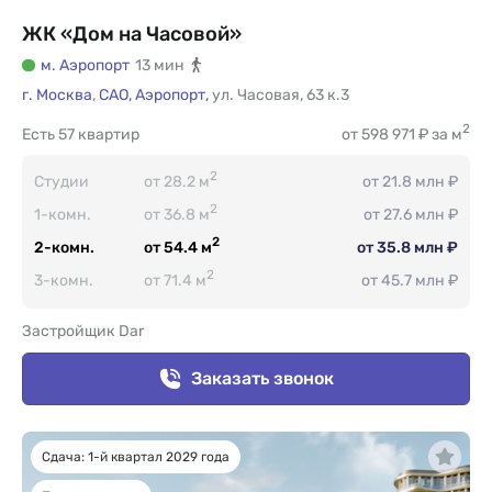
ЖК «Дом на Часовой»
м. Аэропорт
13 мин
г. Москва
,
САО,
Аэропорт,
ул. Часовая
,
63 к.3
2
Есть
57 квартир
от 598 971 ₽ за м
2
Студии
от 28.2 м
от 21.8 млн ₽
2
1-комн.
от 36.8 м
от 27.6 млн ₽
2
2-комн.
от 54.4 м
от 35.8 млн ₽
2
3-комн.
от 71.4 м
от 45.7 млн ₽
Застройщик Dar
Заказать звонок
Сдача: 1-й квартал 2029 года