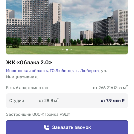
ЖК «Облака 2.0»
Московская область
,
ГО Люберцы
,
г. Люберцы
,
ул.
Инициативная
,
2
Есть
6 апартаментов
от 266 216 ₽ за м
2
Студии
от 28.8 м
от 7.9 млн ₽
Застройщик ООО «Тройка РЭД»
Заказать звонок