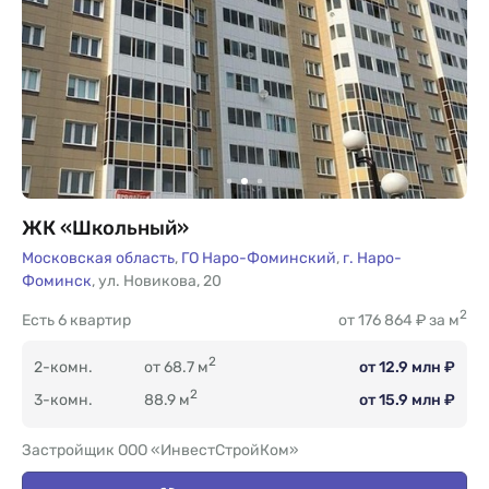
ЖК «Школьный»
Московская область
,
ГО Наро-Фоминский
,
г. Наро-
Фоминск
,
ул. Новикова
,
20
2
Есть
6 квартир
от 176 864 ₽ за м
2
2-комн.
от 68.7 м
от 12.9 млн ₽
2
3-комн.
88.9 м
от 15.9 млн ₽
Застройщик ООО «ИнвестСтройКом»