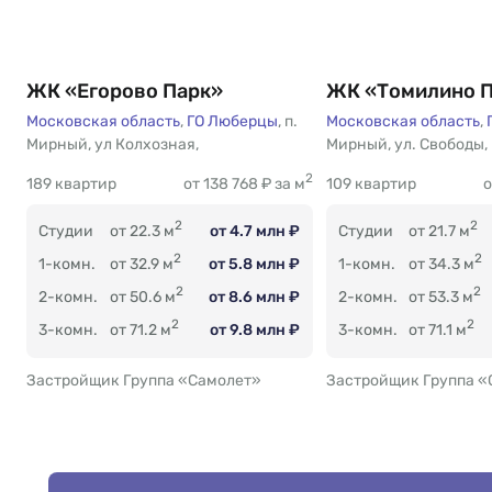
ЖК «Егорово Парк»
ЖК «Томилино 
Московская область
,
ГО Люберцы
,
п.
Московская область
,
Мирный
Есть
,
ул Колхозная
,
Мирный
Есть
,
ул. Свободы
,
2
189 квартир
от 138 768 ₽ за м
109 квартир
о
2
2
Студии
от 22.3 м
от 4.7 млн ₽
Студии
от 21.7 м
2
2
1-комн.
от 32.9 м
от 5.8 млн ₽
1-комн.
от 34.3 м
2
2
2-комн.
от 50.6 м
от 8.6 млн ₽
2-комн.
от 53.3 м
2
2
3-комн.
от 71.2 м
от 9.8 млн ₽
3-комн.
от 71.1 м
Застройщик Группа «Самолет»
Застройщик Группа «