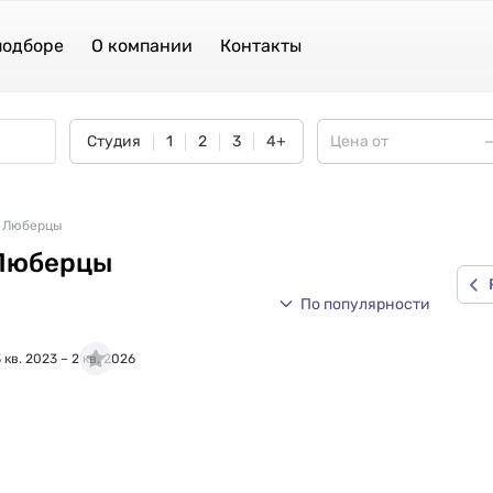
подборе
О компании
Контакты
Студия
1
2
3
4+
 Люберцы
 Люберцы
По популярности
 кв. 2023 – 2 кв. 2026