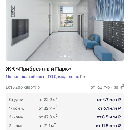
ЖК «Прибрежный Парк»
Московская область
,
ГО Домодедово
,
Ям
,
2
Есть
286 квартир
от 162 796 ₽ за м
2
Студии
от 22.2 м
от 4.7 млн ₽
2
1-комн.
от 32.9 м
от 6.1 млн ₽
2
2-комн.
от 47.8 м
от 8.5 млн ₽
2
3-комн.
от 71.1 м
от 11.5 млн ₽