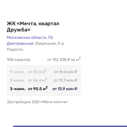
ЖК «Мечта, квартал
Дружба»
Московская область
,
ГО
Дмитровский
,
Озерецкое
,
б-р
Радости
Есть
,
2
108 квартир
от 152 338 ₽ за м
2
1-комн.
от 33.5 м
от 8.6 млн ₽
2
2-комн.
от 66.4 м
от 11.7 млн ₽
2
3-комн.
от 90.5 м
от 13.9 млн ₽
Застройщик ООО «Мега-мечта»