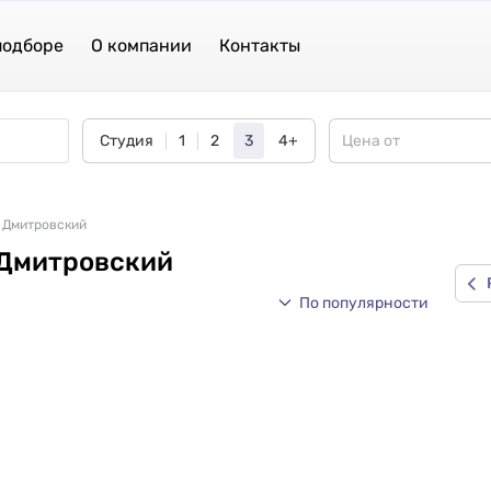
подборе
О компании
Контакты
Студия
1
2
3
4+
 Дмитровский
 Дмитровский
По популярности