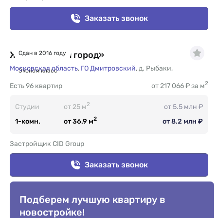
Заказать звонок
ЖК «Зеленый город»
Сдан в 2016 году
Московская область
,
ГО Дмитровский
,
д. Рыбаки
,
Эконом класс
2
Есть
96 квартир
от 217 066 ₽ за м
2
Студии
от 25 м
от 5.5 млн ₽
2
1-комн.
от 36.9 м
от 8.2 млн ₽
Застройщик CID Group
Заказать звонок
Подберем лучшую квартиру в
новостройке!