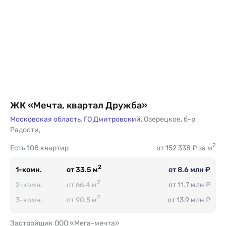
ЖК «Мечта, квартал Дружба»
Московская область
,
ГО Дмитровский
,
Озерецкое
,
б-р
Радости
,
2
Есть
108 квартир
от 152 338 ₽ за м
2
1-комн.
от 33.5 м
от 8.6 млн ₽
2
2-комн.
от 66.4 м
от 11.7 млн ₽
2
3-комн.
от 90.5 м
от 13.9 млн ₽
Застройщик ООО «Мега-мечта»