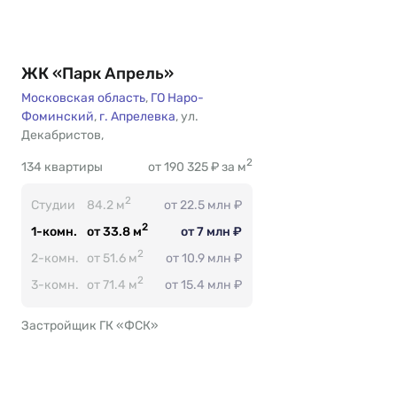
ЖК «Парк Апрель»
Московская область
,
ГО Наро-
Фоминский
,
г. Апрелевка
,
ул.
Декабристов
Есть
,
2
134 квартиры
от 190 325 ₽ за м
2
Студии
84.2 м
от 22.5 млн ₽
2
1-комн.
от 33.8 м
от 7 млн ₽
2
2-комн.
от 51.6 м
от 10.9 млн ₽
2
3-комн.
от 71.4 м
от 15.4 млн ₽
Застройщик ГК «ФСК»