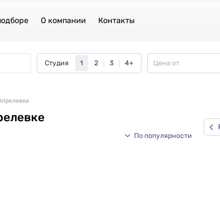
подборе
О компании
Контакты
Студия
1
2
3
4+
 Апрелевка
релевке
По популярности